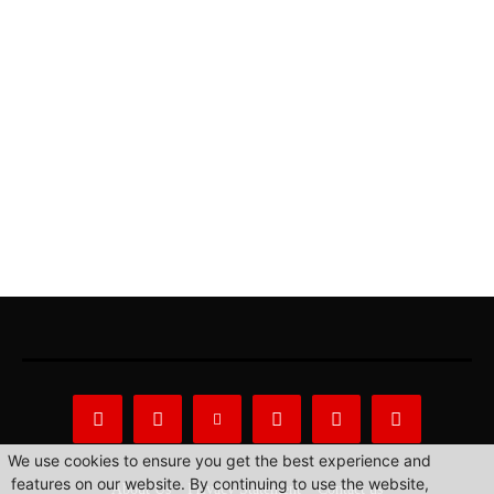
We use cookies to ensure you get the best experience and
features on our website. By continuing to use the website,
About Us
Privacy Statement
Contact us