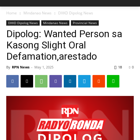
Home
Mindanao News
DXKD Dipolog News
DXKD Dipolog News
Mindanao News
Provincial News
Dipolog: Wanted Person sa
Kasong Slight Oral
Defamation,arestado
By
RPN News
-
May 1, 2025
18
0