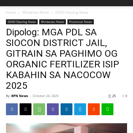
Home
Mindanao News
DXKD Dipolog News
DXKD Dipolog News
Mindanao News
Provincial News
Dipolog: MGA PDL SA
SIOCON DISTRICT JAIL,
GITRAIN SA PAGHIMO OG
ORGANIC FERTILIZER ISIP
KABAHIN SA NACOCOW
2025
By
RPN News
-
October 24, 2025
25
0