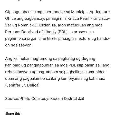
Gipangulohan sa mga personahe sa Municipal Agriculture
Office ang pagbansay, pinaagi nila Krizza Pearl Francisco-
Ver ug Romnick D. Ordeniza, aron matudluan ang mga
Persons Deprived of Liberty (PDL) sa proseso sa
paghimo sa organic fertilizer pinaagi sa lecture ug hands-
on nga sesyon.
Ang kalihukan nagtumong sa paghatag og dugang
kahibalo ug panginabuhian sa mga PDL isip bahin sa ilang
rehabilitasyon ug pag-andam sa pagbalik sa komunidad
uban ang pagpalambo sa ilang kumpiyansa ug kahanas.
(Jeniffer Jr. Delica)
Source/Photo Courtesy: Siocon District Jail
Share this: