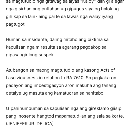
sa magtutudlo nga gitawag sa alyas “Kaloy,” diin gi alegar
nga gisirhan ang pultahan ug gipugos siya og halok ug
gihikap sa lain-laing parte sa lawas nga walay iyang
pagtugot.
Human sa insidente, daling mitaho ang biktima sa
kapulisan nga miresulta sa agarang pagdakop sa
gipasanginlang suspek.
Atubangon sa maong magtutudlo ang kasong Acts of
Lasciviousness in relation to RA 7610. Sa pagkakaron,
padayon ang imbestigasyon aron makuha ang tanang
detalye ug masuta ang kamatuoran sa nahitabo.
Gipahinumduman sa kapulisan nga ang gireklamo giisip
pang inosente hangtod mapamatud-an ang sala sa korte.
(JENIFFER JR. DELICA)