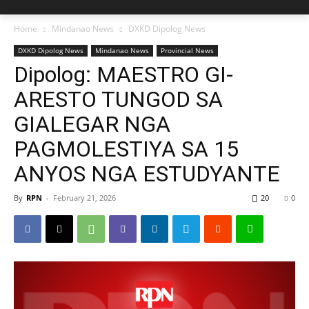
Home
Mindanao News
DXKD Dipolog News
DXKD Dipolog News
Mindanao News
Provincial News
Dipolog: MAESTRO GI-
ARESTO TUNGOD SA
GIALEGAR NGA
PAGMOLESTIYA SA 15
ANYOS NGA ESTUDYANTE
By
RPN
-
February 21, 2026
20
0