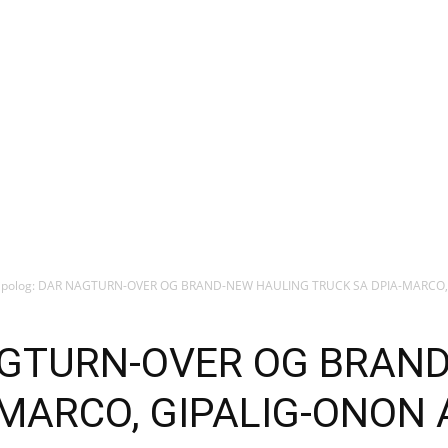
ipolog: DAR NAGTURN-OVER OG BRAND-NEW HAULING TRUCK SA DPIA-MARCO, 
NAGTURN-OVER OG BRAN
-MARCO, GIPALIG-ONON 