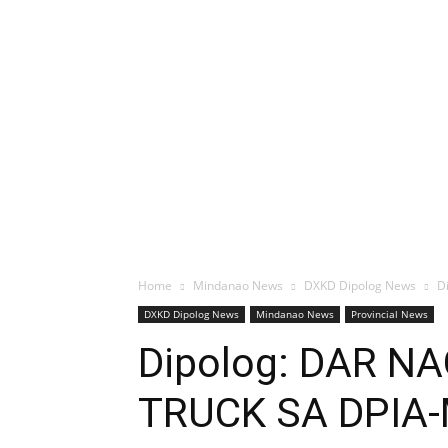
Home
Mindanao News
DXKD Dipolog News
D
DXKD Dipolog News
Mindanao News
Provincial News
Dipolog: DAR 
TRUCK SA DPIA