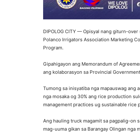
DIPOLOG CITY — Opisyal nang giturn-over s
Polanco Irrigators Association Marketing 
Program.
Gipahigayon ang Memorandum of Agreement
ang kolaborasyon sa Provincial Government
Tumong sa inisyatiba nga mapauswag ang agr
nga mosaka og 30% ang rice production sulo
management practices ug sustainable rice 
Ang hauling truck magamit sa pagpalig-on 
mag-uuma gikan sa Barangay Olingan nga ma