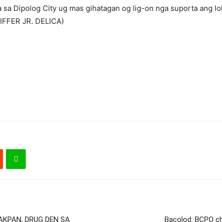
ura sa Dipolog City ug mas gihatagan og lig-on nga suporta ang
NIFFER JR. DELICA)
AKPAN, DRUG DEN SA
Bacolod: BCPO ch