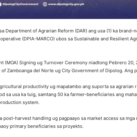
a Department of Agrarian Reform (DAR) ang usa (1) ka brand-ne
Cooperative (DPIA-MARCO) ubos sa Sustainable and Resilient 
 (MOA) Signing ug Turnover Ceremony niadtong Pebrero 20, 2
 of Zamboanga del Norte ug City Government of Dipolog. Ang p
icultural productivity ug mapalambo ang suporta sa agrarian r
d sa usa ka tuig, samtang 50 ka farmer-beneficiaries ang maha
production system.
sa post-harvest handling ug pagpaayo sa market access sa mga 
oy primary beneficiaries sa proyekto.