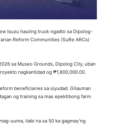
w Isuzu hauling truck ngadto sa Dipolog-
Agrarian Reform Communities (SuRe ARCs)
026 sa Museo Grounds, Dipolog City, uban
royekto nagkantidad og ₱1,800,000.00.
eform beneficiaries sa siyudad. Gilauman
tagan og training sa mas epektibong farm
mag-uuma, ilabi na sa 50 ka gagmay’ng