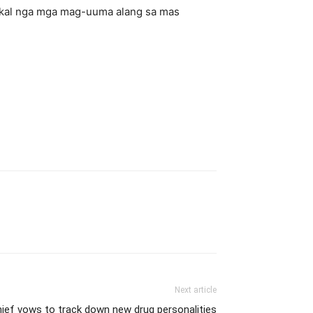
 lokal nga mga mag-uuma alang sa mas
Next article
ief vows to track down new drug personalities