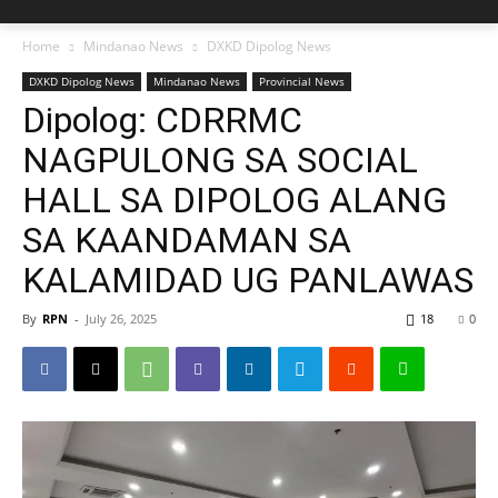
Home
Mindanao News
DXKD Dipolog News
DXKD Dipolog News
Mindanao News
Provincial News
Dipolog: CDRRMC
NAGPULONG SA SOCIAL
HALL SA DIPOLOG ALANG
SA KAANDAMAN SA
KALAMIDAD UG PANLAWAS
By
RPN
-
July 26, 2025
18
0