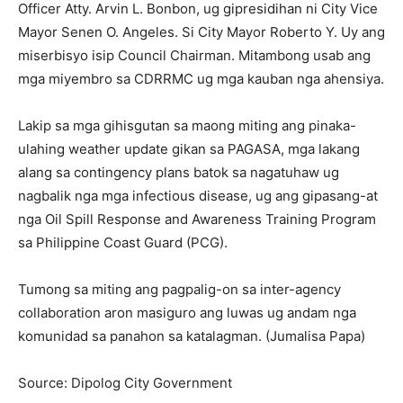
Officer Atty. Arvin L. Bonbon, ug gipresidihan ni City Vice
Mayor Senen O. Angeles. Si City Mayor Roberto Y. Uy ang
miserbisyo isip Council Chairman. Mitambong usab ang
mga miyembro sa CDRRMC ug mga kauban nga ahensiya.
Lakip sa mga gihisgutan sa maong miting ang pinaka-
ulahing weather update gikan sa PAGASA, mga lakang
alang sa contingency plans batok sa nagatuhaw ug
nagbalik nga mga infectious disease, ug ang gipasang-at
nga Oil Spill Response and Awareness Training Program
sa Philippine Coast Guard (PCG).
Tumong sa miting ang pagpalig-on sa inter-agency
collaboration aron masiguro ang luwas ug andam nga
komunidad sa panahon sa katalagman. (Jumalisa Papa)
Source: Dipolog City Government