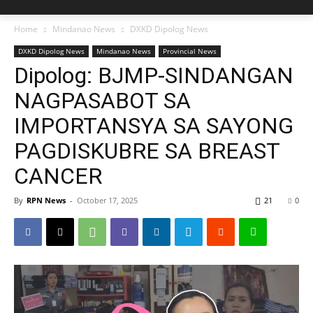
Home
Mindanao News
DXKD Dipolog News
DXKD Dipolog News
Mindanao News
Provincial News
Dipolog: BJMP-SINDANGAN
NAGPASABOT SA
IMPORTANSYA SA SAYONG
PAGDISKUBRE SA BREAST
CANCER
By
RPN News
-
October 17, 2025
21
0