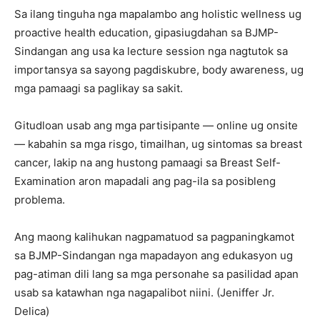
Sa ilang tinguha nga mapalambo ang holistic wellness ug
proactive health education, gipasiugdahan sa BJMP-
Sindangan ang usa ka lecture session nga nagtutok sa
importansya sa sayong pagdiskubre, body awareness, ug
mga pamaagi sa paglikay sa sakit.
Gitudloan usab ang mga partisipante — online ug onsite
— kabahin sa mga risgo, timailhan, ug sintomas sa breast
cancer, lakip na ang hustong pamaagi sa Breast Self-
Examination aron mapadali ang pag-ila sa posibleng
problema.
Ang maong kalihukan nagpamatuod sa pagpaningkamot
sa BJMP-Sindangan nga mapadayon ang edukasyon ug
pag-atiman dili lang sa mga personahe sa pasilidad apan
usab sa katawhan nga nagapalibot niini. (Jeniffer Jr.
Delica)