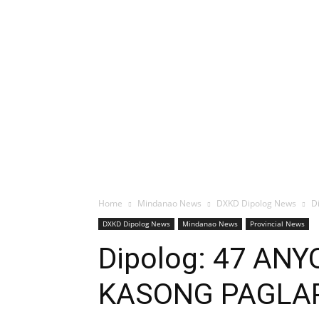
Home
Mindanao News
DXKD Dipolog News
D
DXKD Dipolog News
Mindanao News
Provincial News
Dipolog: 47 A
KASONG PAGLAP