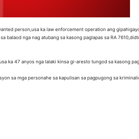
anted person,usa ka law enforcement operation ang gipahigayo
ta sa balaod nga nag atubang sa kasong paglapas sa RA 7610,d
sa ka 47 anyos nga lalaki kinsa gi-aresto tungod sa kasong pag
syon sa mga personahe sa kapulisan sa pagpugong sa kriminali