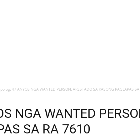
ipolog: 47 ANYOS NGA WANTED PERSON, ARESTADO SA KASONG PAGLAPAS SA R
NYOS NGA WANTED PERSO
AS SA RA 7610