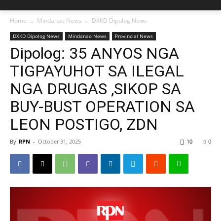
Home
Mindanao News
DXKD Dipolog News
DXKD Dipolog News
Mindanao News
Provincial News
Dipolog: 35 ANYOS NGA
TIGPAYUHOT SA ILEGAL
NGA DRUGAS ,SIKOP SA
BUY-BUST OPERATION SA
LEON POSTIGO, ZDN
By
RPN
-
October 31, 2025
10
0