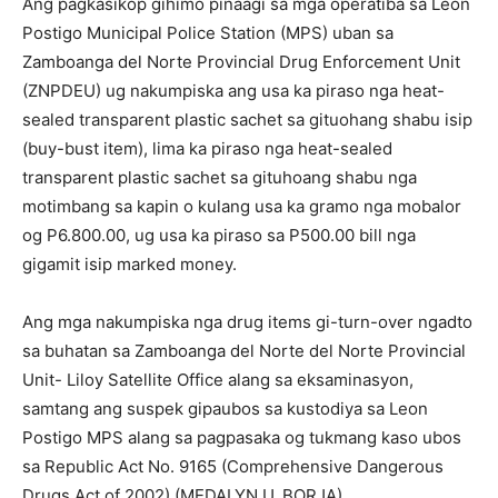
Ang pagkasikop gihimo pinaagi sa mga operatiba sa Leon
Postigo Municipal Police Station (MPS) uban sa
Zamboanga del Norte Provincial Drug Enforcement Unit
(ZNPDEU) ug nakumpiska ang usa ka piraso nga heat-
sealed transparent plastic sachet sa gituohang shabu isip
(buy-bust item), lima ka piraso nga heat-sealed
transparent plastic sachet sa gituhoang shabu nga
motimbang sa kapin o kulang usa ka gramo nga mobalor
og P6.800.00, ug usa ka piraso sa P500.00 bill nga
gigamit isip marked money.
Ang mga nakumpiska nga drug items gi-turn-over ngadto
sa buhatan sa Zamboanga del Norte del Norte Provincial
Unit- Liloy Satellite Office alang sa eksaminasyon,
samtang ang suspek gipaubos sa kustodiya sa Leon
Postigo MPS alang sa pagpasaka og tukmang kaso ubos
sa Republic Act No. 9165 (Comprehensive Dangerous
Drugs Act of 2002).(MEDALYN U. BORJA)