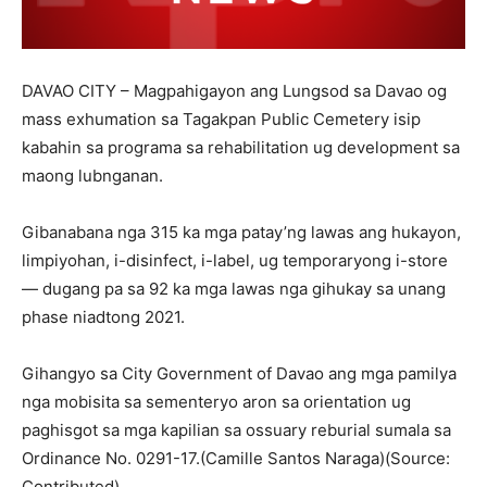
DAVAO CITY – Magpahigayon ang Lungsod sa Davao og
mass exhumation sa Tagakpan Public Cemetery isip
kabahin sa programa sa rehabilitation ug development sa
maong lubnganan.
Gibanabana nga 315 ka mga patay’ng lawas ang hukayon,
limpiyohan, i-disinfect, i-label, ug temporaryong i-store
— dugang pa sa 92 ka mga lawas nga gihukay sa unang
phase niadtong 2021.
Gihangyo sa City Government of Davao ang mga pamilya
nga mobisita sa sementeryo aron sa orientation ug
paghisgot sa mga kapilian sa ossuary reburial sumala sa
Ordinance No. 0291-17.(Camille Santos Naraga)(Source:
Contributed)