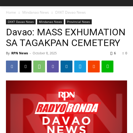
Home
Mindanao News
DXKT Davao News
DXKT Davao News
Mindanao News
Provincial News
Davao: MASS EXHUMATION
SA TAGAKPAN CEMETERY
By
RPN News
-
October 8, 2025
6
0