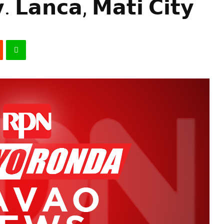
. 𝗟𝗮𝗻𝗰𝗮, 𝗠𝗮𝘁𝗶 𝗖𝗶𝘁𝘆