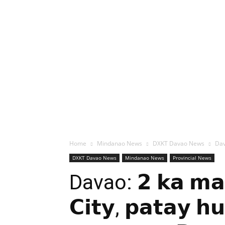
Home
Mindanao News
DXKT Davao News
Dava
DXKT Davao News
Mindanao News
Provincial News
Davao: 𝟮 𝗸𝗮 𝗺𝗮𝗴
𝗖𝗶𝘁𝘆, 𝗽𝗮𝘁𝗮𝘆 𝗵