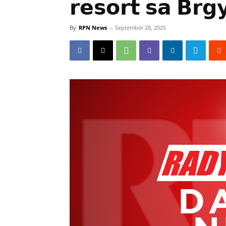
𝗿𝗲𝘀𝗼𝗿𝘁 𝘀𝗮 𝗕𝗿𝗴
By
RPN News
-
September 28, 2025