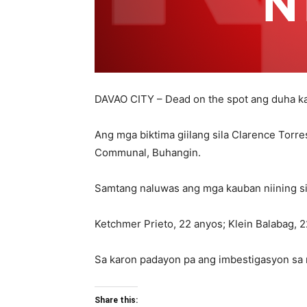
DAVAO CITY – Dead on the spot ang duha ka 
Ang mga biktima giilang sila Clarence Torr
Communal, Buhangin.
Samtang naluwas ang mga kauban niining si
Ketchmer Prieto, 22 anyos; Klein Balabag,
Sa karon padayon pa ang imbestigasyon sa 
Share this: