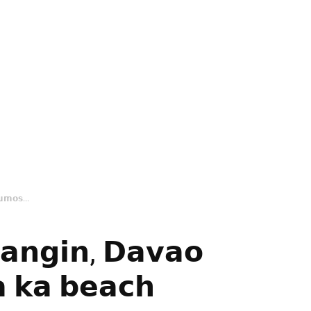
𝘂𝗺𝗼𝘀...
𝗻𝗴𝗶𝗻, 𝗗𝗮𝘃𝗮𝗼
 𝗸𝗮 𝗯𝗲𝗮𝗰𝗵