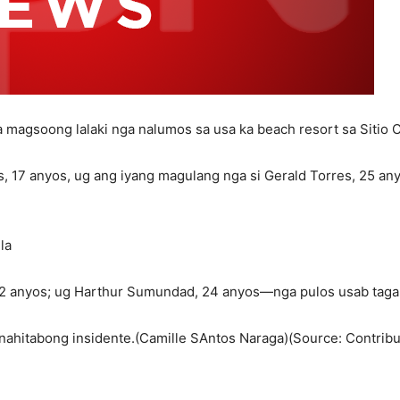
magsoong lalaki nga nalumos sa usa ka beach resort sa Sitio Co
es, 17 anyos, ug ang iyang magulang nga si Gerald Torres, 25 an
la
 22 anyos; ug Harthur Sumundad, 24 anyos—nga pulos usab taga
nahitabong insidente.(Camille SAntos Naraga)(Source: Contribu