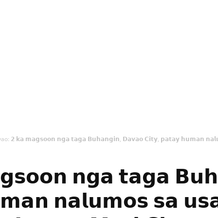
o: 𝟮 𝗸𝗮 𝗺𝗮𝗴𝘀𝗼𝗼𝗻 𝗻𝗴𝗮 𝘁𝗮𝗴𝗮 𝗕𝘂𝗵𝗮𝗻𝗴𝗶𝗻, 𝗗𝗮𝘃𝗮𝗼 𝗖𝗶𝘁𝘆, 𝗽𝗮𝘁𝗮𝘆 𝗵𝘂𝗺𝗮𝗻 𝗻𝗮𝗹
𝘀𝗼𝗼𝗻 𝗻𝗴𝗮 𝘁𝗮𝗴𝗮 𝗕𝘂𝗵
𝘂𝗺𝗮𝗻 𝗻𝗮𝗹𝘂𝗺𝗼𝘀 𝘀𝗮 𝘂𝘀