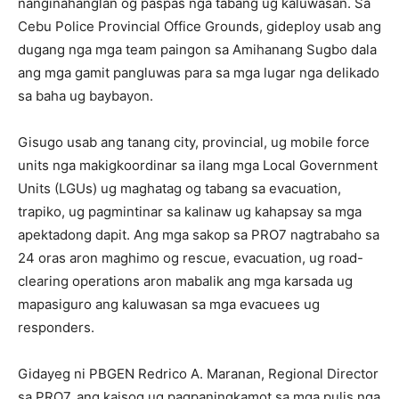
nanginahanglan og paspas nga tabang ug kaluwasan. Sa
Cebu Police Provincial Office Grounds, gideploy usab ang
dugang nga mga team paingon sa Amihanang Sugbo dala
ang mga gamit pangluwas para sa mga lugar nga delikado
sa baha ug baybayon.
Gisugo usab ang tanang city, provincial, ug mobile force
units nga makigkoordinar sa ilang mga Local Government
Units (LGUs) ug maghatag og tabang sa evacuation,
trapiko, ug pagmintinar sa kalinaw ug kahapsay sa mga
apektadong dapit. Ang mga sakop sa PRO7 nagtrabaho sa
24 oras aron maghimo og rescue, evacuation, ug road-
clearing operations aron mabalik ang mga karsada ug
mapasiguro ang kaluwasan sa mga evacuees ug
responders.
Gidayeg ni PBGEN Redrico A. Maranan, Regional Director
sa PRO7, ang kaisog ug pagpaningkamot sa mga pulis nga