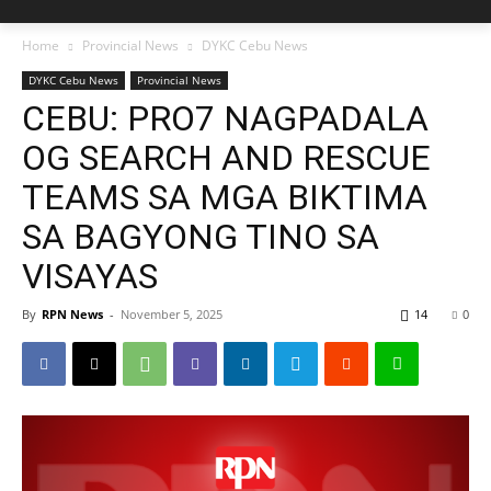
Home
Provincial News
DYKC Cebu News
DYKC Cebu News
Provincial News
CEBU: PRO7 NAGPADALA
OG SEARCH AND RESCUE
TEAMS SA MGA BIKTIMA
SA BAGYONG TINO SA
VISAYAS
By
RPN News
-
November 5, 2025
14
0