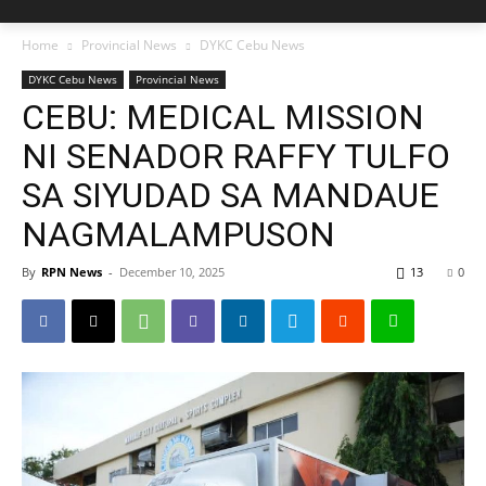
Home
Provincial News
DYKC Cebu News
DYKC Cebu News
Provincial News
CEBU: MEDICAL MISSION
NI SENADOR RAFFY TULFO
SA SIYUDAD SA MANDAUE
NAGMALAMPUSON
By
RPN News
-
December 10, 2025
13
0