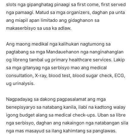
slots nga gipanghatag pinaagi sa first come, first served
nga pamaagi. Matud sa mga organizers, daghan pa unta
ang miapil apan limitado ang gidaghanon sa
makaserbisyo sa usa ka adlaw.
Ang maong medikal nga kalihukan nagtumong sa
pagtabang sa mga Mandauehanon nga nanginahanglan
og libreng tambal ug primary healthcare services. Lakip
sa mga gitanyag nga serbisyo mao ang medical
consultation, X-ray, blood test, blood sugar check, ECG,
ug urinalysis.
Nagpadayag sa dakong pagpasalamat ang mga
benepisyaryo sa natabang kanila, ilabi na kadtong walay
igong budget alang sa medical check-ups. Uban sa libre
nga serbisyo, daghan ang nakaingon nga natabangan sila
nga mas masayud sa ilang kahimtang sa panglawas.