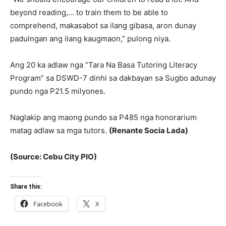
beyond reading,… to train them to be able to
comprehend, makasabot sa ilang gibasa, aron dunay
padulngan ang ilang kaugmaon,” pulong niya.
Ang 20 ka adlaw nga “Tara Na Basa Tutoring Literacy
Program” sa DSWD-7 dinhi sa dakbayan sa Sugbo adunay
pundo nga P21.5 milyones.
Naglakip ang maong pundo sa P485 nga honorarium
matag adlaw sa mga tutors.
(Renante Socia Lada)
(Source: Cebu City PIO)
Share this:
Facebook
X