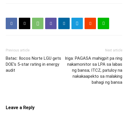
Previous article
Next article
Batac: Ilocos Norte LGU gets
Iriga: PAGASA mahigpit pa ring
DOE’s 5-star rating in energy
nakamonitor sa LPA sa labas
audit
ng bansa; ITCZ, patuloy na
nakakaapekto sa malaking
bahagi ng bansa
Leave a Reply