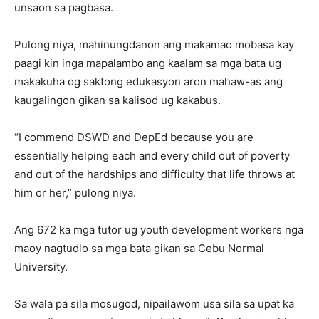
unsaon sa pagbasa.
Pulong niya, mahinungdanon ang makamao mobasa kay
paagi kin inga mapalambo ang kaalam sa mga bata ug
makakuha og saktong edukasyon aron mahaw-as ang
kaugalingon gikan sa kalisod ug kakabus.
“I commend DSWD and DepEd because you are
essentially helping each and every child out of poverty
and out of the hardships and difficulty that life throws at
him or her,” pulong niya.
Ang 672 ka mga tutor ug youth development workers nga
maoy nagtudlo sa mga bata gikan sa Cebu Normal
University.
Sa wala pa sila mosugod, nipailawom usa sila sa upat ka