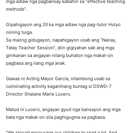
mga adlaw nga pagbansay kabahin sa “effective teaching
methods”.
Gipahigayon ang 20 ka mga adlaw nga pag-tutor Hulyo
niining tuiga.
Sa maong gidugayon, napahigayon usab ang “Nanay,
Tatay Teacher Session”, diin gigiyahan sab ang mga
ginikanan sa angayan nilang buhaton nga makat-on
pagbasa ang ilang mga anak.
Gawas ni Acting Mayor Garcia, nitambong usab sa
culminating activity kaganihang buntag si DSWD-7
Director Shalane Marie Lucero.
Matud ni Lucero, angayan gyud nga bansayon ang mga
bata nga makat-on sila paghigugma sa pagbasa.
“We should encourage our children to read a lot. And