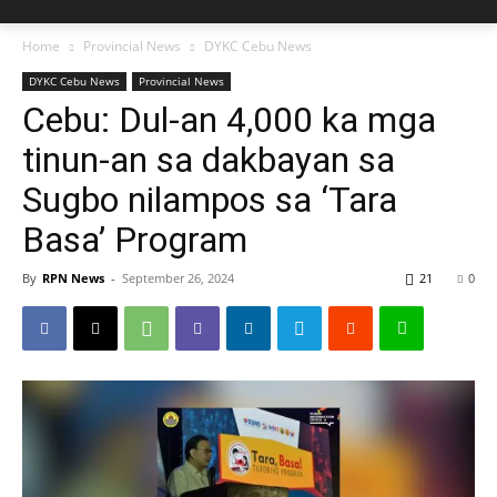
Home
Provincial News
DYKC Cebu News
DYKC Cebu News
Provincial News
Cebu: Dul-an 4,000 ka mga
tinun-an sa dakbayan sa
Sugbo nilampos sa ‘Tara
Basa’ Program
By
RPN News
-
September 26, 2024
21
0