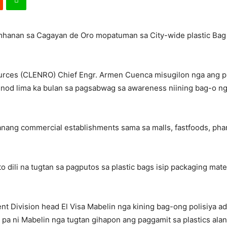
amhanan sa Cagayan de Oro mopatuman sa City-wide plastic Bag 
urces (CLENRO) Chief Engr. Armen Cuenca misugilon nga ang pla
od lima ka bulan sa pagsabwag sa awareness niining bag-o nga
anang commercial establishments sama sa malls, fastfoods, phar
dili na tugtan sa pagputos sa plastic bags isip packaging mater
t Division head El Visa Mabelin nga kining bag-ong polisiya 
ng pa ni Mabelin nga tugtan gihapon ang paggamit sa plastics ala