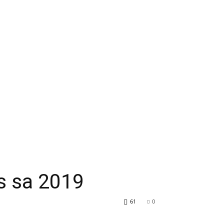
s sa 2019
61
0