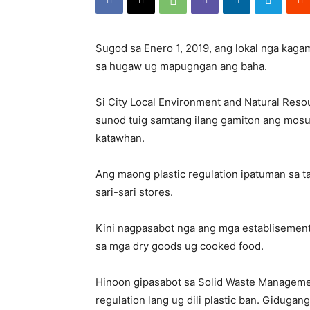
Sugod sa Enero 1, 2019, ang lokal nga kag
sa hugaw ug mapugngan ang baha.
Si City Local Environment and Natural Reso
sunod tuig samtang ilang gamiton ang mosun
katawhan.
Ang maong plastic regulation ipatuman sa t
sari-sari stores.
Kini nagpasabot nga ang mga establisemento 
sa mga dry goods ug cooked food.
Hinoon gipasabot sa Solid Waste Managemen
regulation lang ug dili plastic ban. Giduga