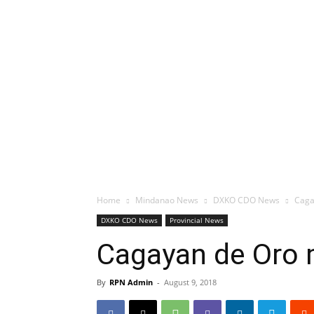
Home
Mindanao News
DXKO CDO News
Caga
DXKO CDO News
Provincial News
Cagayan de Oro m
By
RPN Admin
-
August 9, 2018