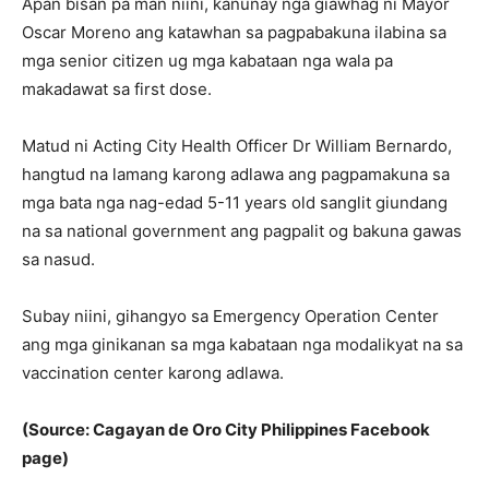
Apan bisan pa man niini, kanunay nga giawhag ni Mayor
Oscar Moreno ang katawhan sa pagpabakuna ilabina sa
mga senior citizen ug mga kabataan nga wala pa
makadawat sa first dose.
Matud ni Acting City Health Officer Dr William Bernardo,
hangtud na lamang karong adlawa ang pagpamakuna sa
mga bata nga nag-edad 5-11 years old sanglit giundang
na sa national government ang pagpalit og bakuna gawas
sa nasud.
Subay niini, gihangyo sa Emergency Operation Center
ang mga ginikanan sa mga kabataan nga modalikyat na sa
vaccination center karong adlawa.
(Source: Cagayan de Oro City Philippines Facebook
page)