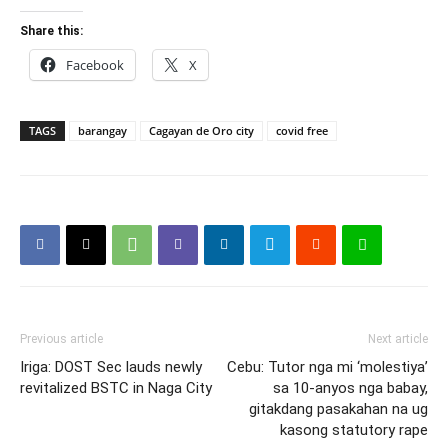
Share this:
Facebook
X
TAGS
barangay
Cagayan de Oro city
covid free
Previous article
Next article
Iriga: DOST Sec lauds newly
Cebu: Tutor nga mi ‘molestiya’
revitalized BSTC in Naga City
sa 10-anyos nga babay,
gitakdang pasakahan na ug
kasong statutory rape