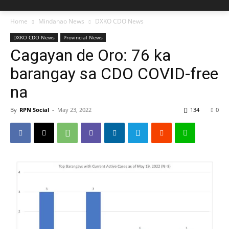
Home
Mindanao News
DXKO CDO News
DXKO CDO News
Provincial News
Cagayan de Oro: 76 ka
barangay sa CDO COVID-free
na
By
RPN Social
-
May 23, 2022
134
0