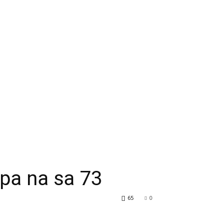
pa na sa 73
65
0