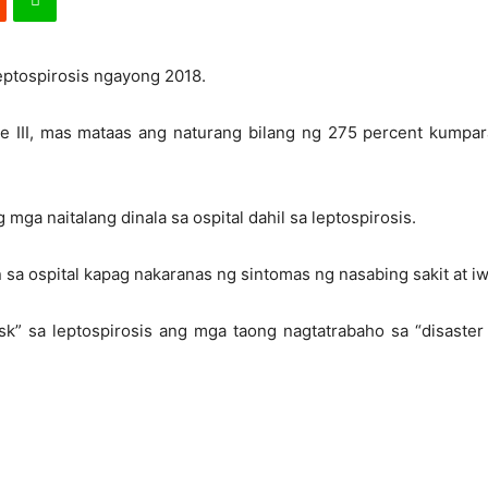
eptospirosis ngayong 2018.
e III, mas mataas ang naturang bilang ng 275 percent kumpara
 mga naitalang dinala sa ospital dahil sa leptospirosis.
 sa ospital kapag nakaranas ng sintomas ng nasabing sakit at 
isk” sa leptospirosis ang mga taong nagtatrabaho sa “disaster