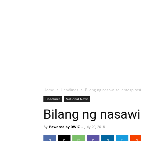
Home
Headlines
Bilang ng nasawi sa leptospiro
Headlines
National News
Bilang ng nasawi
By
Powered by DWIZ
-
July 20, 2018