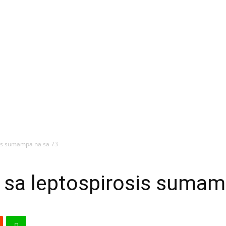
sis sumampa na sa 73
 sa leptospirosis sumam