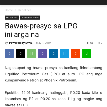
Home
Headlines
Headlines
National News
Bawas-presyo sa LPG
inilarga na
By
Powered by DWIZ
-
May 1, 2019
66
0
Nagpatupad ng bawas-presyo sa kanilang ibinebentang
Liquified Petroleum Gas (LPG) at auto LPG ang mga
kumpanyang Petron at Phoenix Petroleum.
Epektibo 12:01 kaninang hatinggabi, P0.20 kada kilo o
katumbas ng P2 at P0.20 sa kada 11kg ng tangke ang
bawas sa LPG.