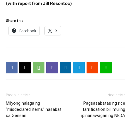
(with report from Jill Resontoc)
Share this:
Facebook
X
Previous article
Next article
Milyong halaga ng
Pagsasabatas ng rice
“misdeclared items” nasabat
tarrification bill muling
sa Gensan
ipinanawagan ng NEDA