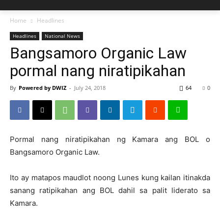
Home
Headlines
Headlines
National News
Bangsamoro Organic Law
pormal nang niratipikahan
By
Powered by DWIZ
-
July 24, 2018
64
0
Pormal nang niratipikahan ng Kamara ang BOL o
Bangsamoro Organic Law.
Ito ay matapos maudlot noong Lunes kung kailan itinakda
sanang ratipikahan ang BOL dahil sa palit liderato sa
Kamara.