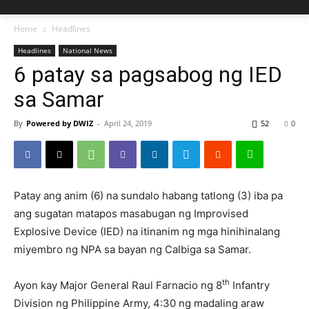
Home
Headlines
Headlines
National News
6 patay sa pagsabog ng IED
sa Samar
By
Powered by DWIZ
-
April 24, 2019
52
0
Patay ang anim (6) na sundalo habang tatlong (3) iba pa
ang sugatan matapos masabugan ng Improvised
Explosive Device (IED) na itinanim ng mga hinihinalang
miyembro ng NPA sa bayan ng Calbiga sa Samar.
th
Ayon kay Major General Raul Farnacio ng 8
Infantry
Division ng Philippine Army, 4:30 ng madaling araw