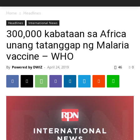
Home
Headlines
Headlines
International News
300,000 kabataan sa Africa
unang tatanggap ng Malaria
vaccine – WHO
By
Powered by DWIZ
-
April 24, 2019
46
0