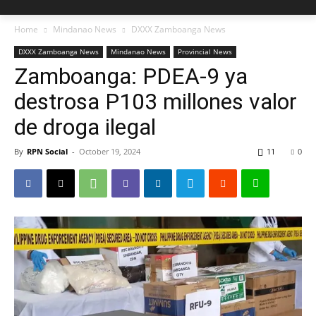
Home
Mindanao News
DXXX Zamboanga News
DXXX Zamboanga News
Mindanao News
Provincial News
Zamboanga: PDEA-9 ya
destrosa P103 millones valor
de droga ilegal
By
RPN Social
-
October 19, 2024
11
0