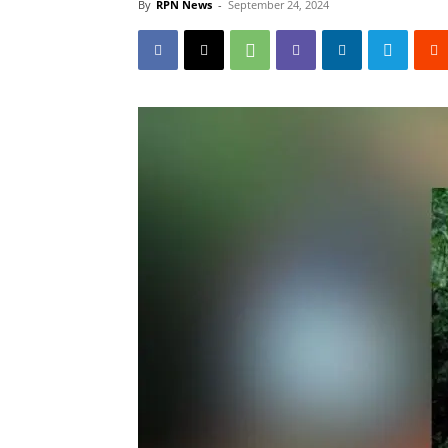
By
RPN News
-
September 24, 2024