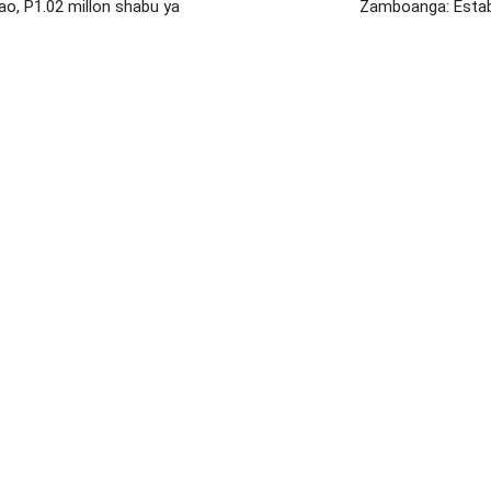
o, P1.02 millon shabu ya
Zamboanga: Establ