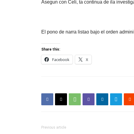
Asegun con Celi, ta continua de ila investi
El pono de narra listao bajo el orden admi
Share this:
Facebook
X
Previous article