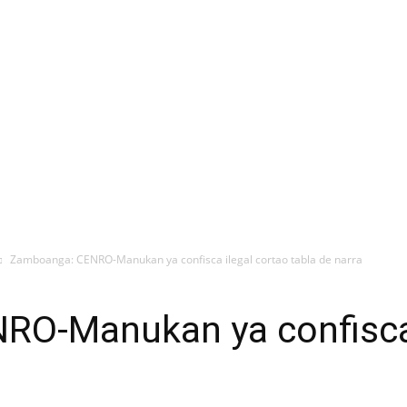
Zamboanga: CENRO-Manukan ya confisca ilegal cortao tabla de narra
O-Manukan ya confisca 