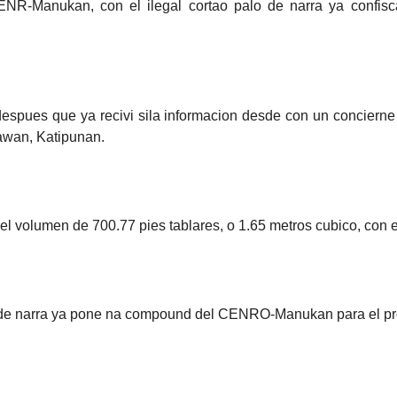
ENR-Manukan, con el ilegal cortao palo de narra ya confis
espues que ya recivi sila informacion desde con un concierne
awan, Katipunan.
ne el volumen de 700.77 pies tablares, o 1.65 metros cubico, co
la de narra ya pone na compound del CENRO-Manukan para el pr