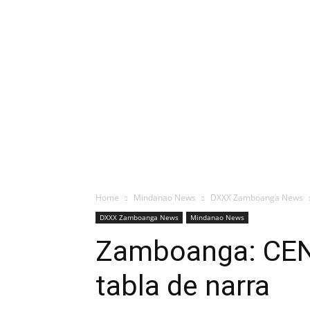
Home
Mindanao News
DXXX Zamboanga News
DXXX Zamboanga News
Mindanao News
Zamboanga: CENR
tabla de narra