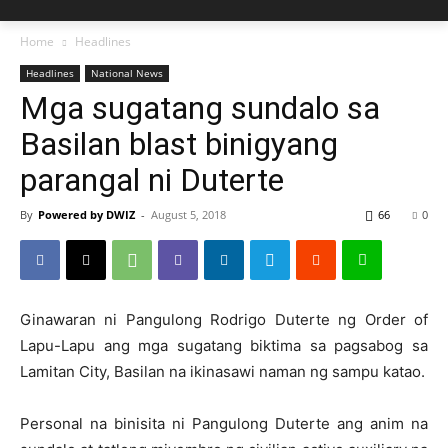
Home
Headlines
Headlines
National News
Mga sugatang sundalo sa
Basilan blast binigyang
parangal ni Duterte
By
Powered by DWIZ
-
August 5, 2018
66
0
Ginawaran ni Pangulong Rodrigo Duterte ng Order of
Lapu-Lapu ang mga sugatang biktima sa pagsabog sa
Lamitan City, Basilan na ikinasawi naman ng sampu katao.
Personal na binisita ni Pangulong Duterte ang anim na