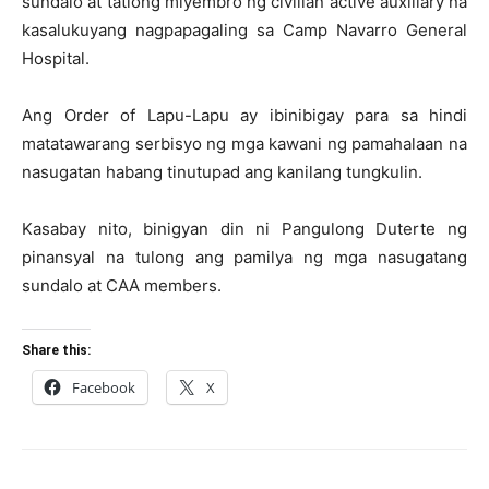
sundalo at tatlong miyembro ng civilian active auxiliary na
kasalukuyang nagpapagaling sa Camp Navarro General
Hospital.
Ang Order of Lapu-Lapu ay ibinibigay para sa hindi
matatawarang serbisyo ng mga kawani ng pamahalaan na
nasugatan habang tinutupad ang kanilang tungkulin.
Kasabay nito, binigyan din ni Pangulong Duterte ng
pinansyal na tulong ang pamilya ng mga nasugatang
sundalo at CAA members.
Share this:
Facebook
X