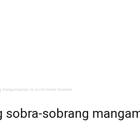
g mangampanya sa social media binalaan
 sobra-sobrang mangam