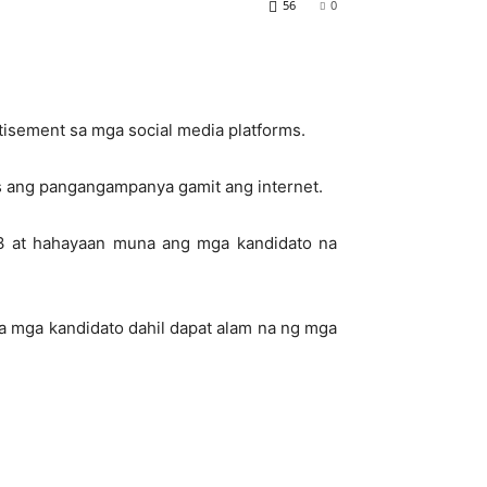
56
0
isement sa mga social media platforms.
s ang pangangampanya gamit ang internet.
13 at hahayaan muna ang mga kandidato na
sa mga kandidato dahil dapat alam na ng mga