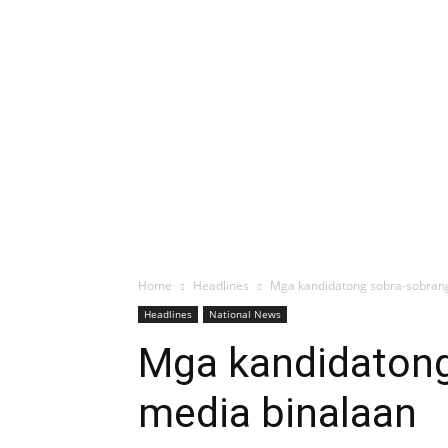
Home
Headlines
Mga kandidatong sobra-sobran
Headlines
National News
Mga kandidatong
media binalaan