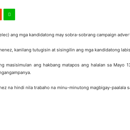
elec) ang mga kandidatong may sobra-sobrang campaign advert
ez, kanilang tutugisin at sisingilin ang mga kandidatong labi
ang masisimulan ang hakbang matapos ang halalan sa Mayo 
pangangampanya.
nez na hindi nila trabaho na minu-minutong magbigay-paalala 