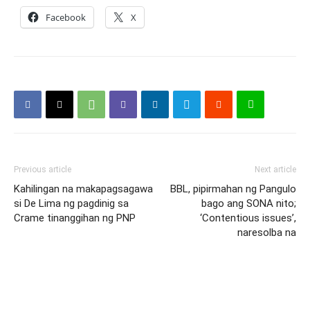
Facebook
X
Previous article
Next article
Kahilingan na makapagsagawa
BBL, pipirmahan ng Pangulo
si De Lima ng pagdinig sa
bago ang SONA nito;
Crame tinanggihan ng PNP
‘Contentious issues’,
naresolba na