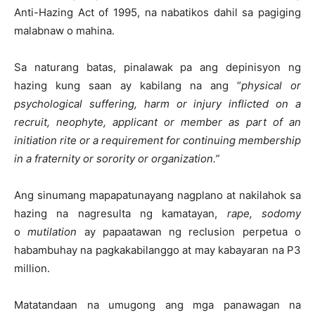
Anti-Hazing Act of 1995, na nabatikos dahil sa pagiging
malabnaw o mahina.
Sa naturang batas, pinalawak pa ang depinisyon ng
hazing kung saan ay kabilang na ang “
physical or
psychological suffering, harm or injury inflicted on a
recruit, neophyte, applicant or member as part of an
initiation rite or a requirement for continuing membership
in a fraternity or sorority or organization.”
Ang sinumang mapapatunayang nagplano at nakilahok sa
hazing na nagresulta ng kamatayan,
rape, sodomy
o
mutilation
ay papaatawan ng reclusion perpetua o
habambuhay na pagkakabilanggo at may kabayaran na P3
million.
Matatandaan na umugong ang mga panawagan na