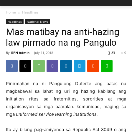
Home
Headlines
Headlines
National News
Mas matibay na anti-hazing
law pirmado na ng Pangulo
By
RPN Admin
-
July 11, 2018
83
0
Pinirmahan na ni Pangulong Duterte ang batas na
magbabawal sa lahat ng uri ng hazing kabilang ang
initiation rites sa fraternities, sororities at mga
organisasyon sa mga paaralan. komunidad, maging sa
mga
uniformed service learning institutions.
Ito ay bilang pag-amiyenda sa Republic Act 8049 o ang