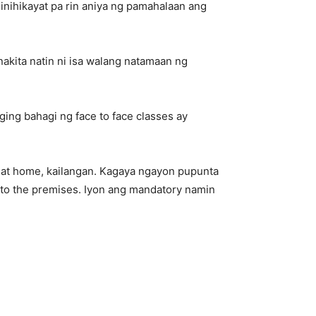
nihikayat pa rin aniya ng pamahalaan ang
 nakita natin ni isa walang natamaan ng
ging bahagi ng face to face classes ay
k at home, kailangan. Kagaya ngayon pupunta
nto the premises. Iyon ang mandatory namin