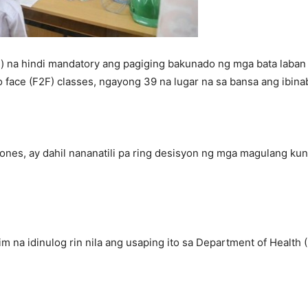
) na hindi mandatory ang pagiging bakunado ng mga bata laba
 face (F2F) classes, ngayong 39 na lugar na sa bansa ang ibinab
iones, ay dahil nananatili pa ring desisyon ng mga magulang k
im na idinulog rin nila ang usaping ito sa Department of Health 