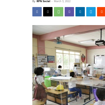
By
RPN Social
-
March 3, 2022