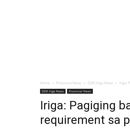
Home
Provincial News
DZKI Iriga News
Iriga:
DZKI Iriga News
Provincial News
Iriga: Pagiging 
requirement sa p