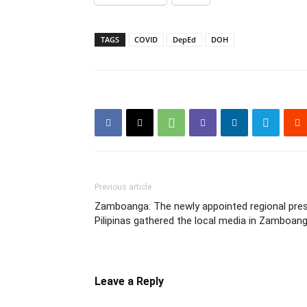
TAGS
COVID
DepEd
DOH
Previous article
Zamboanga: The newly appointed regional presi
Pilipinas gathered the local media in Zamboang
Leave a Reply