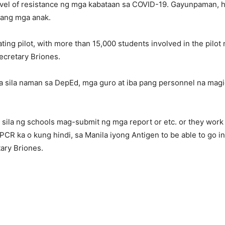
vel of resistance ng mga kabataan sa COVID-19. Gayunpaman, hi
lang mga anak.
ting pilot, with more than 15,000 students involved in the pilot
ecretary Briones.
na sila naman sa DepEd, mga guro at iba pang personnel na magi
sila ng schools mag-submit ng mga report or etc. or they wor
CR ka o kung hindi, sa Manila iyong Antigen to be able to go i
ary Briones.