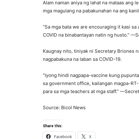
Alam naman aniya ng lahat na mataas ang le
mga magulang na pabakunahan na ang kani
“Sa mga bata we are encouraging it kasi sa a
COVID na binabantayan natin ng husto.” —S
Kaugnay nito, tiniyak ni Secretary Briones 
nagpabakuna na laban sa COVID-19.
“Iyong hindi nagpapa-vaccine kung pupunta 
sa government office, kailangan magpa-RT-P
para sa mga teachers at mga staff.” —Secret
Source: Bicol News
Share this:
Facebook
X