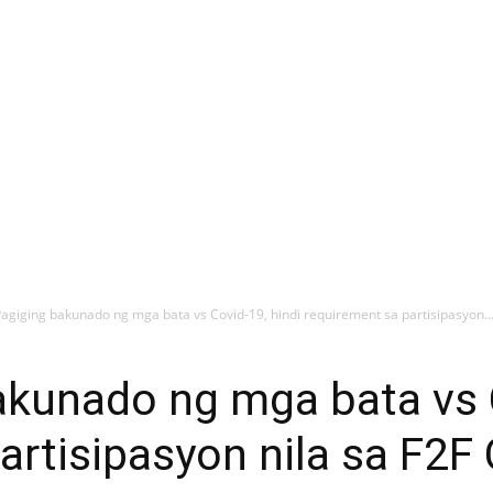
 Pagiging bakunado ng mga bata vs Covid-19, hindi requirement sa partisipasyon..
bakunado ng mga bata vs 
artisipasyon nila sa F2F