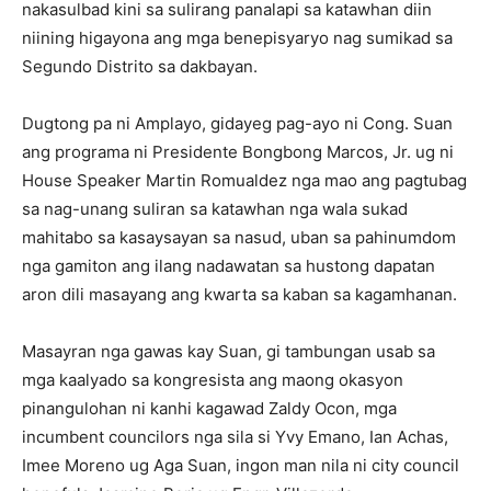
nakasulbad kini sa sulirang panalapi sa katawhan diin
niining higayona ang mga benepisyaryo nag sumikad sa
Segundo Distrito sa dakbayan.
Dugtong pa ni Amplayo, gidayeg pag-ayo ni Cong. Suan
ang programa ni Presidente Bongbong Marcos, Jr. ug ni
House Speaker Martin Romualdez nga mao ang pagtubag
sa nag-unang suliran sa katawhan nga wala sukad
mahitabo sa kasaysayan sa nasud, uban sa pahinumdom
nga gamiton ang ilang nadawatan sa hustong dapatan
aron dili masayang ang kwarta sa kaban sa kagamhanan.
Masayran nga gawas kay Suan, gi tambungan usab sa
mga kaalyado sa kongresista ang maong okasyon
pinangulohan ni kanhi kagawad Zaldy Ocon, mga
incumbent councilors nga sila si Yvy Emano, Ian Achas,
Imee Moreno ug Aga Suan, ingon man nila ni city council