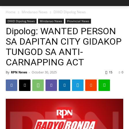
Home
Mindanao News
DXKD Dipolog News
DXKD Dipolog News
Mindanao News
Provincial News
Dipolog: WANTED PERSON
SA DAPITAN CITY GIDAKOP
TUNGOD SA ANTI-
CARNAPPING ACT
By
RPN News
-
October 30, 2025
15
0