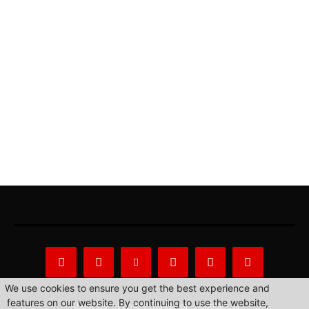
We use cookies to ensure you get the best experience and
features on our website. By continuing to use the website,
About Us
Privacy Statement
Contact us