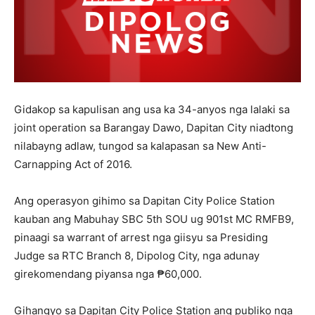
Gidakop sa kapulisan ang usa ka 34-anyos nga lalaki sa
joint operation sa Barangay Dawo, Dapitan City niadtong
nilabayng adlaw, tungod sa kalapasan sa New Anti-
Carnapping Act of 2016.
Ang operasyon gihimo sa Dapitan City Police Station
kauban ang Mabuhay SBC 5th SOU ug 901st MC RMFB9,
pinaagi sa warrant of arrest nga giisyu sa Presiding
Judge sa RTC Branch 8, Dipolog City, nga adunay
girekomendang piyansa nga ₱60,000.
Gihangyo sa Dapitan City Police Station ang publiko nga