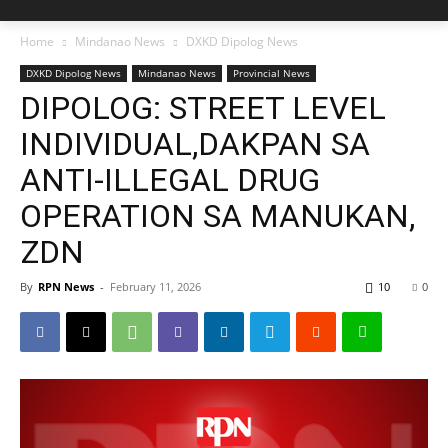
Home
Mindanao News
DXKD Dipolog News
DXKD Dipolog News
Mindanao News
Provincial News
DIPOLOG: STREET LEVEL
INDIVIDUAL,DAKPAN SA
ANTI-ILLEGAL DRUG
OPERATION SA MANUKAN,
ZDN
By
RPN News
-
February 11, 2026
10
0