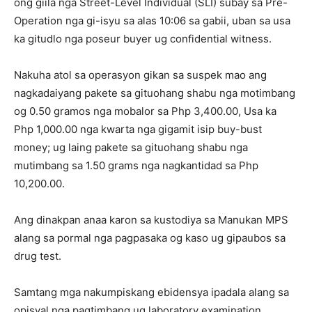
ong giila nga Street-Level Individual (SLI) subay sa Pre-
Operation nga gi-isyu sa alas 10:06 sa gabii, uban sa usa
ka gitudlo nga poseur buyer ug confidential witness.
Nakuha atol sa operasyon gikan sa suspek mao ang
nagkadaiyang pakete sa gituohang shabu nga motimbang
og 0.50 gramos nga mobalor sa Php 3,400.00, Usa ka
Php 1,000.00 nga kwarta nga gigamit isip buy-bust
money; ug laing pakete sa gituohang shabu nga
mutimbang sa 1.50 grams nga nagkantidad sa Php
10,200.00.
Ang dinakpan anaa karon sa kustodiya sa Manukan MPS
alang sa pormal nga pagpasaka og kaso ug gipaubos sa
drug test.
Samtang mga nakumpiskang ebidensya ipadala alang sa
opisyal nga pagtimbang ug laboratory examination.