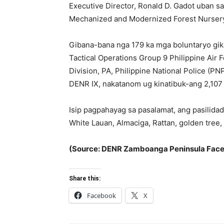
Executive Director, Ronald D. Gadot uban 
Mechanized and Modernized Forest Nursery
Gibana-bana nga 179 ka mga boluntaryo gikan 
Tactical Operations Group 9 Philippine Air F
Division, PA, Philippine National Police (P
DENR IX, nakatanom ug kinatibuk-ang 2,107 
Isip pagpahayag sa pasalamat, ang pasilida
White Lauan, Almaciga, Rattan, golden tree,
(Source: DENR Zamboanga Peninsula Fac
Share this:
Facebook
X