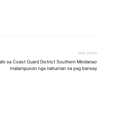
Next article
ahi sa Coast Guard District Southern Mindanao
malampuson nga nahuman sa pag bansay