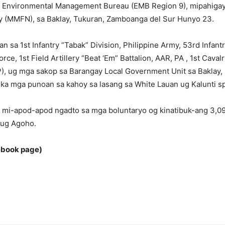
sa Environmental Management Bureau (EMB Region 9), mipahigay
 (MMFN), sa Baklay, Tukuran, Zamboanga del Sur Hunyo 23.
sa 1st Infantry “Tabak” Division, Philippine Army, 53rd Infantr
orce, 1st Field Artillery “Beat ‘Em” Battalion, AAR, PA , 1st Cav
NP), ug mga sakop sa Barangay Local Government Unit sa Baklay, 
ka mga punoan sa kahoy sa lasang sa White Lauan ug Kalunti sp
d mi-apod-apod ngadto sa mga boluntaryo og kinatibuk-ang 3,095
 ug Agoho.
ebook page)