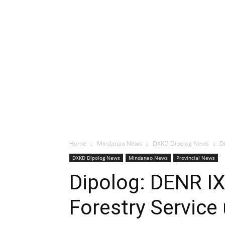
Home
Mindanao News
DXKD Dipolog News
D
DXKD Dipolog News
Mindanao News
Provincial News
Dipolog: DENR IX
Forestry Service