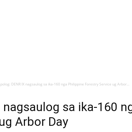
ipolog: DENR IX nagsaulog sa ika-160 nga Philippine Forestry Service ug Arbor...
 nagsaulog sa ika-160 ng
 ug Arbor Day