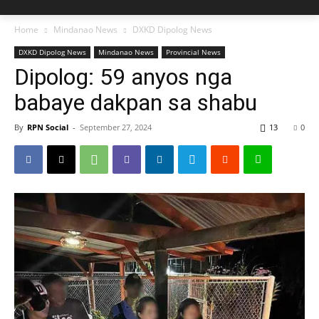
Home
Mindanao News
DXKD Dipolog News
DXKD Dipolog News
Mindanao News
Provincial News
Dipolog: 59 anyos nga
babaye dakpan sa shabu
By
RPN Social
-
September 27, 2024
13
0