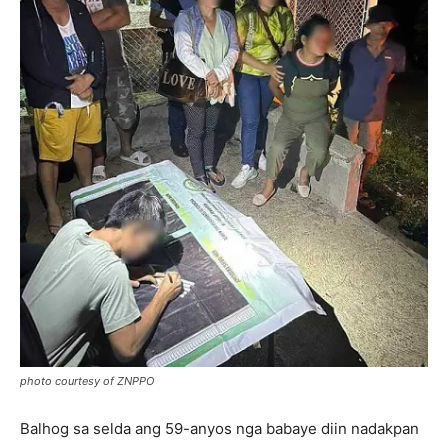
photo courtesy of ZNPPO
Balhog sa selda ang 59-anyos nga babaye diin nadakpan