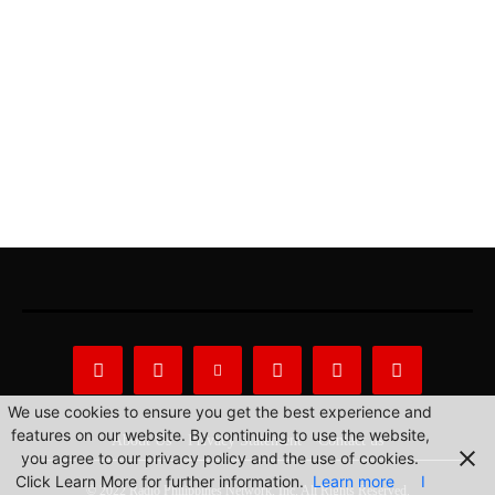
We use cookies to ensure you get the best experience and
features on our website. By continuing to use the website,
About Us
Privacy Statement
Contact us
you agree to our privacy policy and the use of cookies.
Click Learn More for further information.
Learn more
I
© 2022 Radio Philippines Network, Inc. All Rights Reserved.