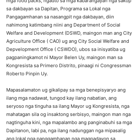
mga food packs, ngadto sa mga kabarangayan nga sakop
sa dakbayan sa Dapitan, Programa sa Lokal nga
Pangagamhanan sa nasangpit nga dakbayan, diin
nahimong katimbang niini ang Department of Social
Welfare and Development (DSWD, maingon man ang City
Agriculture Office ( CAO) ug ang City Social Welfare and
Depvelopment Office ( CSWDO), ubos sa inisyatiba ug
pagpaningkamot ni Mayor Belen Uy, maingon man sa
Kongresista sa Primero Distrito, pinaagi ni Congressman
Roberto Pinpin Uy.
Mapasalamaton ug gikalipay sa mga benepisyaryo ang
ilang mga nadawat, tungod kay ilang nabatian, ang
seryoso nga tinguha sa ilang Mayor ug Kongresista, nga
mahatagan sila og insaktong serbisyo, maingon man nga
nagtinguha kini, nga mapalambo ang panginabuhi sa mga
Dapitanon, labi pa, nga ilang nadunggan nga mipasalig
ang lokal nga panggamhanan nga magpadayon sa