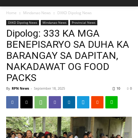
Home
Mindanao News
DXKD Dipolog News
DXKD Dipolog News
Mindanao News
Provincial News
Dipolog: 333 KA MGA
BENEPISARYO SA DUHA KA
BARANGAY SA DAPITAN,
NAKADAWAT OG FOOD
PACKS
By
RPN News
-
September 18, 2025
10
0