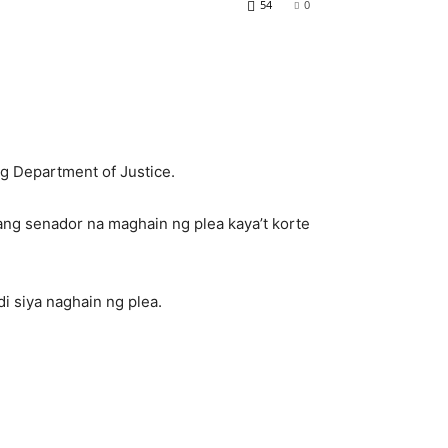
54
0
ng Department of Justice.
ang senador na maghain ng plea kaya’t korte
di siya naghain ng plea.