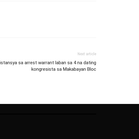
Next article
tansya sa arrest warrant laban sa 4 na dating
kongresista sa Makabayan Bloc