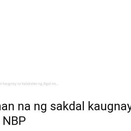
kaugnay sa kalakalan ng iligal na...
an na ng sakdal kaugnay
a NBP