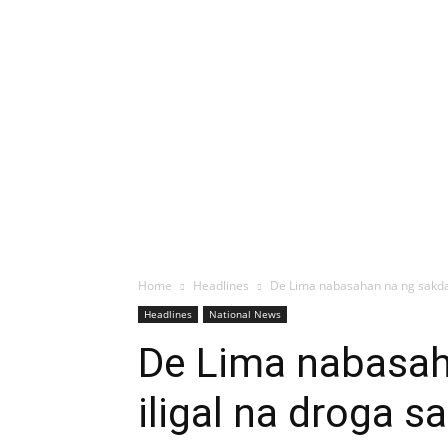
Home
Headlines
De Lima nabasahan na ng sakdal 
Headlines
National News
De Lima nabasah
iligal na droga s