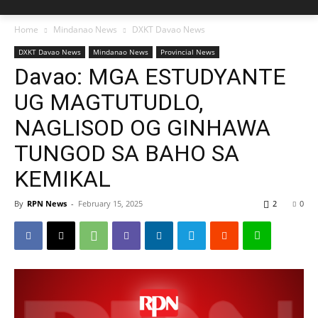
Home
Mindanao News
DXKT Davao News
DXKT Davao News
Mindanao News
Provincial News
Davao: MGA ESTUDYANTE
UG MAGTUTUDLO,
NAGLISOD OG GINHAWA
TUNGOD SA BAHO SA
KEMIKAL
By
RPN News
-
February 15, 2025
2
0