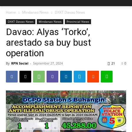
Home
Mindanao News
DXKT Davao News
DXKT Davao News
Mindanao News
Provincial News
Davao: Alyas ‘Torko’,
arestado sa buy bust
operation
By
RPN Social
-
September 27, 2024
21
0