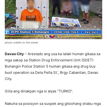
photo credits to the owner
Davao City
– Arestado ang usa ka lalaki human gikasa sa
mga sakop sa Station Drug Enforcement Unit (SDET)
Buhangin Police Station 5 human gikasa ang drug buy
bust operation sa Dela Peña St.’, Brgy Cabantian, Davao
City.
Giila ang dinakpan nga si alyas “TURKO”.
Nakuha sa posisyon sa suspek ang gitoohang shabu mga