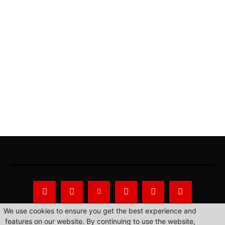
We use cookies to ensure you get the best experience and
features on our website. By continuing to use the website,
About Us
Privacy Statement
Contact us