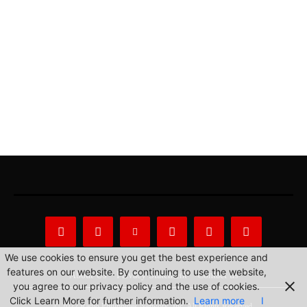
We use cookies to ensure you get the best experience and
features on our website. By continuing to use the website,
About Us
Privacy Statement
Contact us
you agree to our privacy policy and the use of cookies.
Click Learn More for further information.
Learn more
I
© 2022 Radio Philippines Network, Inc. All Rights Reserved.