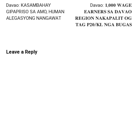
Davao: KASAMBAHAY
Davao: 𝟏,𝟎𝟎𝟎 𝐖𝐀𝐆𝐄
GIPAPRISO SA AMO, HUMAN
𝐄𝐀𝐑𝐍𝐄𝐑𝐒 𝐒𝐀 𝐃𝐀𝐕𝐀𝐎
ALEGASYONG NANGAWAT
𝐑𝐄𝐆𝐈𝐎𝐍 𝐍𝐀𝐊𝐀𝐏𝐀𝐋𝐈𝐓 𝐎𝐆
𝐓𝐀𝐆 𝐏𝟐𝟎/𝐊𝐋 𝐍𝐆𝐀 𝐁𝐔𝐆𝐀𝐒
Leave a Reply