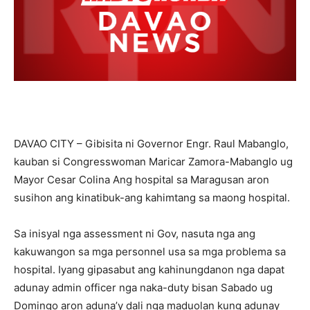
DAVAO CITY – Gibisita ni Governor Engr. Raul Mabanglo,
kauban si Congresswoman Maricar Zamora-Mabanglo ug
Mayor Cesar Colina Ang hospital sa Maragusan aron
susihon ang kinatibuk-ang kahimtang sa maong hospital.
Sa inisyal nga assessment ni Gov, nasuta nga ang
kakuwangon sa mga personnel usa sa mga problema sa
hospital. Iyang gipasabut ang kahinungdanon nga dapat
adunay admin officer nga naka-duty bisan Sabado ug
Domingo aron aduna’y dali nga maduolan kung adunay