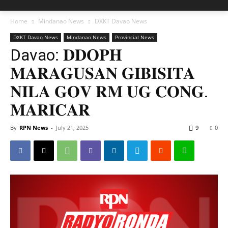
Home
Mindanao News
DXKT Davao News
DXKT Davao News
Mindanao News
Provincial News
Davao: 𝐃𝐃𝐎𝐏𝐇
𝐌𝐀𝐑𝐀𝐆𝐔𝐒𝐀𝐍 𝐆𝐈𝐁𝐈𝐒𝐈𝐓𝐀
𝐍𝐈𝐋𝐀 𝐆𝐎𝐕 𝐑𝐌 𝐔𝐆 𝐂𝐎𝐍𝐆.
𝐌𝐀𝐑𝐈𝐂𝐀𝐑
By
RPN News
-
July 21, 2025
9
0