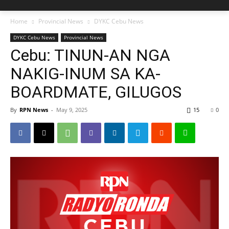
Home
Provincial News
DYKC Cebu News
DYKC Cebu News
Provincial News
Cebu: TINUN-AN NGA
NAKIG-INUM SA KA-
BOARDMATE, GILUGOS
By
RPN News
-
May 9, 2025
15
0