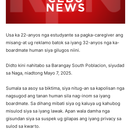
Usa ka 22-anyos nga estudyante sa pagka-caregiver ang
misang-at ug reklamo batok sa iyang 32-anyos nga ka-
boardmate human siya gilugos niini.
Didto kini nahitabo sa Barangay South Poblacion, siyudad
sa Naga, niadtong Mayo 7, 2025.
Sumala sa asoy sa biktima, siya nitug-an sa kapolisan nga
nagsugod ang tanan human sila nag-inom sa iyang
boardmate. Sa dihang mibati siya og kaluya ug kahubog
misulod siya sa iyang lawak. Apan wala damha nga
gisundan siya sa suspek ug gilapas ang iyang privacy sa
sulod sa kwarto.