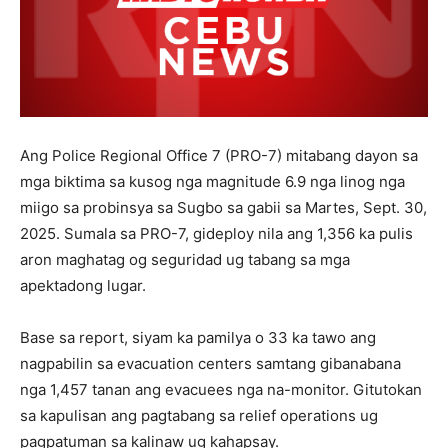
Ang Police Regional Office 7 (PRO-7) mitabang dayon sa
mga biktima sa kusog nga magnitude 6.9 nga linog nga
miigo sa probinsya sa Sugbo sa gabii sa Martes, Sept. 30,
2025. Sumala sa PRO-7, gideploy nila ang 1,356 ka pulis
aron maghatag og seguridad ug tabang sa mga
apektadong lugar.
Base sa report, siyam ka pamilya o 33 ka tawo ang
nagpabilin sa evacuation centers samtang gibanabana
nga 1,457 tanan ang evacuees nga na-monitor. Gitutokan
sa kapulisan ang pagtabang sa relief operations ug
pagpatuman sa kalinaw ug kahapsay.