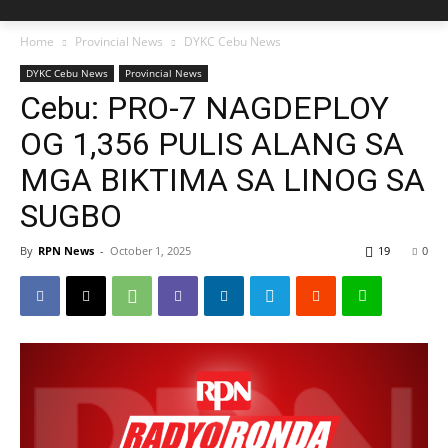
Home
Provincial News
DYKC Cebu News
DYKC Cebu News
Provincial News
Cebu: PRO-7 NAGDEPLOY
OG 1,356 PULIS ALANG SA
MGA BIKTIMA SA LINOG SA
SUGBO
By
RPN News
-
October 1, 2025
19
0