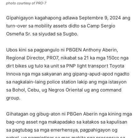
photo courtesy of PRO-7
Gipahigayon kagahapong adlawa Septembre 9, 2024 ang
turn-over sa mobility assets didto sa Camp Sergio
Osmeña Sr. sa siyudad sa Sugbo.
Ubos kini sa pagpangulo ni PBGEN Anthony Aberin,
Regional Director, PRO7, nikabat sa 21 ka mga 150cc nga
dirt bikes ug tulo ka unit sa PNP light transport Toyota
Innova nga mga sakyanan ang gipang-apud-apod ngadto
sa nagkalain-laing police station lakip ang mga istasyon
sa Bohol, Cebu, ug Negros Oriental ug ang command
group.
Gihatagan og gibug-aton ni PBGen Aberin nga kining mga
bag-ong asset nga makapadako sa katakos sa kapulisan
sa pagtubag sa mga emerhensya, pagpahigayon og
patrol, ug pagmintinar sa mas makita nga presensya sa