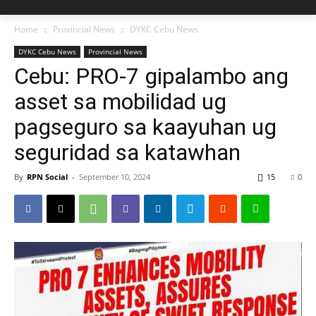
Home
Provincial News
DYKC Cebu News
DYKC Cebu News
Provincial News
Cebu: PRO-7 gipalambo ang
asset sa mobilidad ug
pagseguro sa kaayuhan ug
seguridad sa katawhan
By
RPN Social
-
September 10, 2024
15
0