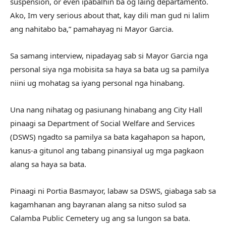
suspension, or even ipabalhin ba og laing departamento.
Ako, Im very serious about that, kay dili man gud ni lalim
ang nahitabo ba,” pamahayag ni Mayor Garcia.
Sa samang interview, nipadayag sab si Mayor Garcia nga
personal siya nga mobisita sa haya sa bata ug sa pamilya
niini ug mohatag sa iyang personal nga hinabang.
Una nang nihatag og pasiunang hinabang ang City Hall
pinaagi sa Department of Social Welfare and Services
(DSWS) ngadto sa pamilya sa bata kagahapon sa hapon,
kanus-a gitunol ang tabang pinansiyal ug mga pagkaon
alang sa haya sa bata.
Pinaagi ni Portia Basmayor, labaw sa DSWS, giabaga sab sa
kagamhanan ang bayranan alang sa nitso sulod sa
Calamba Public Cemetery ug ang sa lungon sa bata.