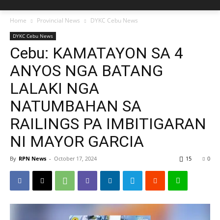
Home
Provincial News
DYKC Cebu News
DYKC Cebu News
Cebu: KAMATAYON SA 4
ANYOS NGA BATANG
LALAKI NGA
NATUMBAHAN SA
RAILINGS PA IMBITIGARAN
NI MAYOR GARCIA
By
RPN News
-
October 17, 2024
15
0