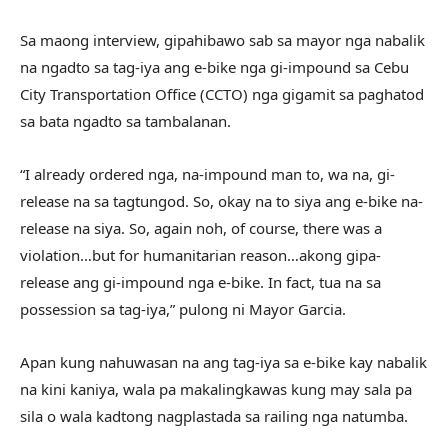
Sa maong interview, gipahibawo sab sa mayor nga nabalik
na ngadto sa tag-iya ang e-bike nga gi-impound sa Cebu
City Transportation Office (CCTO) nga gigamit sa paghatod
sa bata ngadto sa tambalanan.
“I already ordered nga, na-impound man to, wa na, gi-
release na sa tagtungod. So, okay na to siya ang e-bike na-
release na siya. So, again noh, of course, there was a
violation…but for humanitarian reason…akong gipa-
release ang gi-impound nga e-bike. In fact, tua na sa
possession sa tag-iya,” pulong ni Mayor Garcia.
Apan kung nahuwasan na ang tag-iya sa e-bike kay nabalik
na kini kaniya, wala pa makalingkawas kung may sala pa
sila o wala kadtong nagplastada sa railing nga natumba.