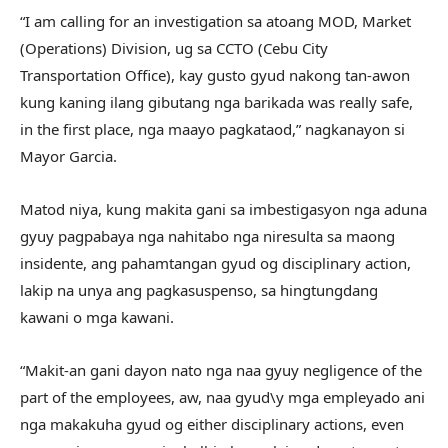
“I am calling for an investigation sa atoang MOD, Market
(Operations) Division, ug sa CCTO (Cebu City
Transportation Office), kay gusto gyud nakong tan-awon
kung kaning ilang gibutang nga barikada was really safe,
in the first place, nga maayo pagkataod,” nagkanayon si
Mayor Garcia.
Matod niya, kung makita gani sa imbestigasyon nga aduna
gyuy pagpabaya nga nahitabo nga niresulta sa maong
insidente, ang pahamtangan gyud og disciplinary action,
lakip na unya ang pagkasuspenso, sa hingtungdang
kawani o mga kawani.
“Makit-an gani dayon nato nga naa gyuy negligence of the
part of the employees, aw, naa gyud\y mga empleyado ani
nga makakuha gyud og either disciplinary actions, even