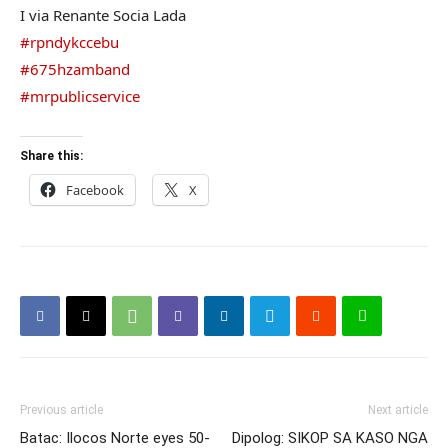
I via Renante Socia Lada
#rpndykccebu
#675hzamband
#mrpublicservice
Share this:
Facebook
X
Previous article
Next article
Batac: Ilocos Norte eyes 50-
Dipolog: SIKOP SA KASO NGA