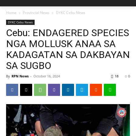
Home
Provincial News
DYKC Cebu News
DYKC Cebu News
Cebu: ENDAGERED SPECIES
NGA MOLLUSK ANAA SA
KADAGATAN SA DAKBAYAN
SA SUGBO
By
RPN News
-
October 16, 2024
18
0