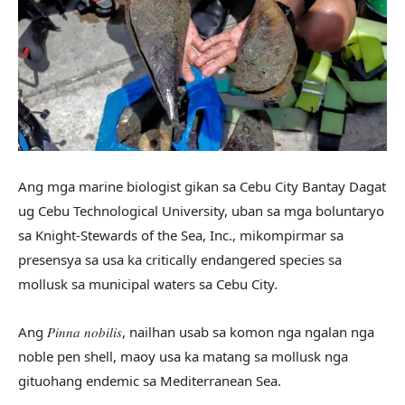
Ang mga marine biologist gikan sa Cebu City Bantay Dagat
ug Cebu Technological University, uban sa mga boluntaryo
sa Knight-Stewards of the Sea, Inc., mikompirmar sa
presensya sa usa ka critically endangered species sa
mollusk sa municipal waters sa Cebu City.
Ang 𝑃𝑖𝑛𝑛𝑎 𝑛𝑜𝑏𝑖𝑙𝑖𝑠, nailhan usab sa komon nga ngalan nga
noble pen shell, maoy usa ka matang sa mollusk nga
gituohang endemic sa Mediterranean Sea.