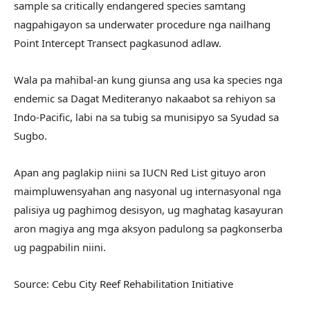
sample sa critically endangered species samtang
nagpahigayon sa underwater procedure nga nailhang
Point Intercept Transect pagkasunod adlaw.
Wala pa mahibal-an kung giunsa ang usa ka species nga
endemic sa Dagat Mediteranyo nakaabot sa rehiyon sa
Indo-Pacific, labi na sa tubig sa munisipyo sa Syudad sa
Sugbo.
Apan ang paglakip niini sa IUCN Red List gituyo aron
maimpluwensyahan ang nasyonal ug internasyonal nga
palisiya ug paghimog desisyon, ug maghatag kasayuran
aron magiya ang mga aksyon padulong sa pagkonserba
ug pagpabilin niini.
Source: Cebu City Reef Rehabilitation Initiative