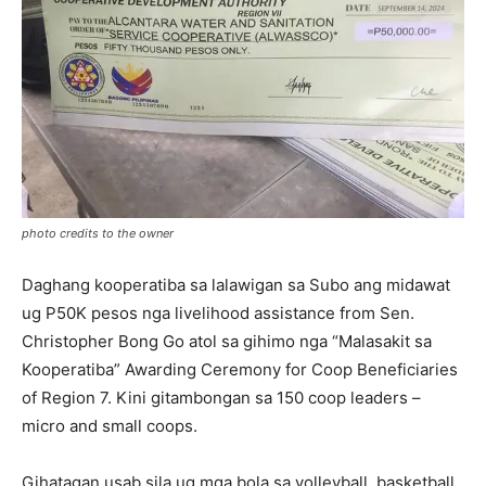
photo credits to the owner
Daghang kooperatiba sa lalawigan sa Subo ang midawat
ug P50K pesos nga livelihood assistance from Sen.
Christopher Bong Go atol sa gihimo nga “Malasakit sa
Kooperatiba” Awarding Ceremony for Coop Beneficiaries
of Region 7. Kini gitambongan sa 150 coop leaders –
micro and small coops.
Gihatagan usab sila ug mga bola sa volleyball, basketball,