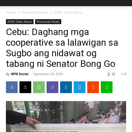
Home
Provincial News
DYKC Cebu News
DYKC Cebu News
Provincial News
Cebu: Daghang mga
cooperative sa lalawigan sa
Sugbo ang nidawat og
tabang ni Senator Bong Go
By
RPN Social
-
September 20, 2024
12
0