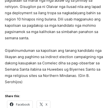
pagbalaan sa mahal nga mga adlaw ug sa piniliay sa
rehiyon. Gisugilon pa ni Olaivar nga ilusad nila ang lapad
nga deployment sa ilang tropa sa nagkadaiyang bahin sa
region 10 hinapos ning bulana. Dili usab magpanuko ang
kapolisan sa pagdakop sa mga kandidato nga mohimo
pagsinamok sa mga kalihokan sa simbahan panahon sa
semana santa.
Gipahinumduman sa kapolisan ang tanang kandidato nga
likayan ang paghimo sa indirect election campaigning nga
dakong kasupakan sa Comelec diha sa pag-obserbar sa
Semana Santa ilabina sa Huwebes ug Biyernes Santo sa
mga religious sites sa Northern Mindanao. (Gin B.
Serohijos)
Share this:
Facebook
X