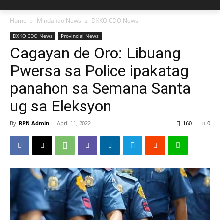
Home
Mindanao News
DXKO CDO News
DXKO CDO News
Provincial News
Cagayan de Oro: Libuang
Pwersa sa Police ipakatag
panahon sa Semana Santa
ug sa Eleksyon
By
RPN Admin
-
April 11, 2022
160
0