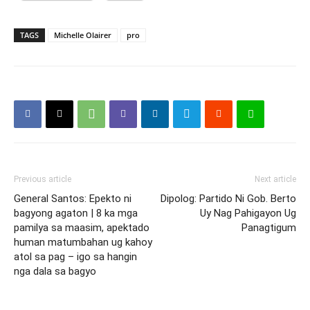
TAGS
Michelle Olairer
pro
Previous article
Next article
General Santos: Epekto ni
Dipolog: Partido Ni Gob. Berto
bagyong agaton | 8 ka mga
Uy Nag Pahigayon Ug
pamilya sa maasim, apektado
Panagtigum
human matumbahan ug kahoy
atol sa pag – igo sa hangin
nga dala sa bagyo