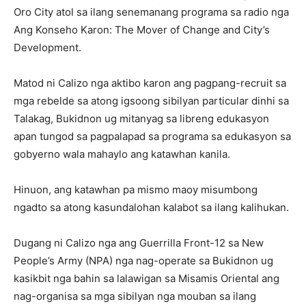
Oro City atol sa ilang senemanang programa sa radio nga
Ang Konseho Karon: The Mover of Change and City’s
Development.
Matod ni Calizo nga aktibo karon ang pagpang-recruit sa
mga rebelde sa atong igsoong sibilyan particular dinhi sa
Talakag, Bukidnon ug mitanyag sa libreng edukasyon
apan tungod sa pagpalapad sa programa sa edukasyon sa
gobyerno wala mahaylo ang katawhan kanila.
Hinuon, ang katawhan pa mismo maoy misumbong
ngadto sa atong kasundalohan kalabot sa ilang kalihukan.
Dugang ni Calizo nga ang Guerrilla Front-12 sa New
People’s Army (NPA) nga nag-operate sa Bukidnon ug
kasikbit nga bahin sa lalawigan sa Misamis Oriental ang
nag-organisa sa mga sibilyan nga mouban sa ilang