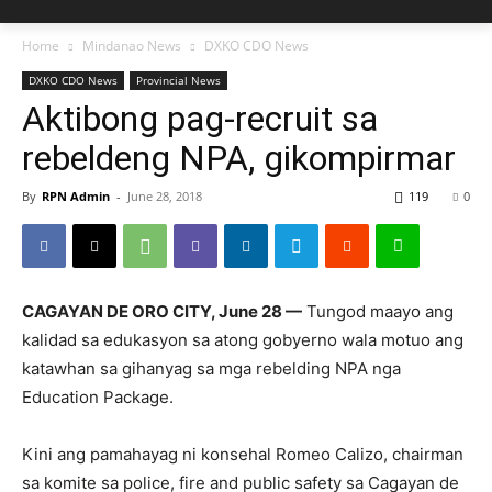
Home
Mindanao News
DXKO CDO News
DXKO CDO News
Provincial News
Aktibong pag-recruit sa
rebeldeng NPA, gikompirmar
By
RPN Admin
-
June 28, 2018
119
0
CAGAYAN DE ORO CITY, June 28 —
Tungod maayo ang
kalidad sa edukasyon sa atong gobyerno wala motuo ang
katawhan sa gihanyag sa mga rebelding NPA nga
Education Package.
Kini ang pamahayag ni konsehal Romeo Calizo, chairman
sa komite sa police, fire and public safety sa Cagayan de