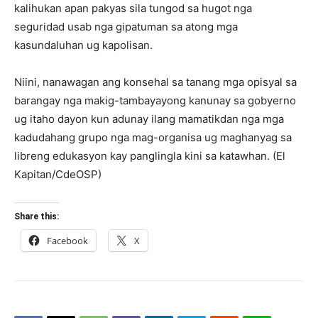
kalihukan apan pakyas sila tungod sa hugot nga
seguridad usab nga gipatuman sa atong mga
kasundaluhan ug kapolisan.
Niini, nanawagan ang konsehal sa tanang mga opisyal sa
barangay nga makig-tambayayong kanunay sa gobyerno
ug itaho dayon kun adunay ilang mamatikdan nga mga
kadudahang grupo nga mag-organisa ug maghanyag sa
libreng edukasyon kay panglingla kini sa katawhan. (El
Kapitan/CdeOSP)
Share this:
Facebook
X