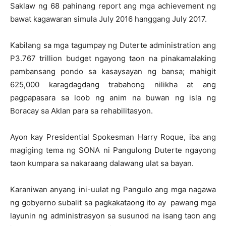
Saklaw ng 68 pahinang report ang mga achievement ng
bawat kagawaran simula July 2016 hanggang July 2017.
Kabilang sa mga tagumpay ng Duterte administration ang
P3.767 trillion budget ngayong taon na pinakamalaking
pambansang pondo sa kasaysayan ng bansa; mahigit
625,000 karagdagdang trabahong nilikha at ang
pagpapasara sa loob ng anim na buwan ng isla ng
Boracay sa Aklan para sa rehabilitasyon.
Ayon kay Presidential Spokesman Harry Roque, iba ang
magiging tema ng SONA ni Pangulong Duterte ngayong
taon kumpara sa nakaraang dalawang ulat sa bayan.
Karaniwan anyang ini-uulat ng Pangulo ang mga nagawa
ng gobyerno subalit sa pagkakataong ito ay pawang mga
layunin ng administrasyon sa susunod na isang taon ang