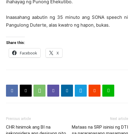
ihahayag ng Punong Ehekutibo.
Inaasahang aabutin ng 35 minuto ang SONA speech ni
Pangulong Duterte, alas kwatro ng hapon, bukas.
Share this:
Facebook
X
Previous article
Next article
CHR hinimok ang BI na
Mataas na SRP isinisi ng DTI
irekonsidera ang desisyon nito
sa nararanasang masamang