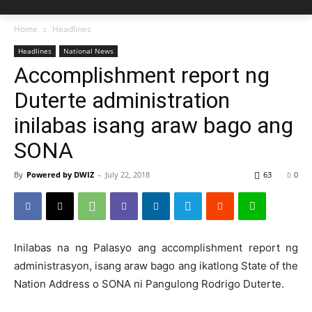
Home
Headlines
Headlines
National News
Accomplishment report ng
Duterte administration
inilabas isang araw bago ang
SONA
By
Powered by DWIZ
-
July 22, 2018
63
0
Inilabas na ng Palasyo ang accomplishment report ng
administrasyon, isang araw bago ang ikatlong State of the
Nation Address o SONA ni Pangulong Rodrigo Duterte.