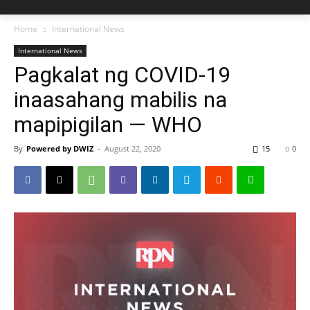
Home
International News
International News
Pagkalat ng COVID-19
inaasahang mabilis na
mapipigilan — WHO
By
Powered by DWIZ
-
August 22, 2020
15
0