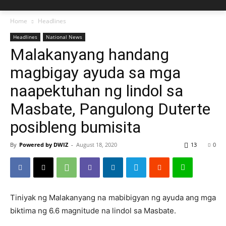
Home
Headlines
Headlines
National News
Malakanyang handang
magbigay ayuda sa mga
naapektuhan ng lindol sa
Masbate, Pangulong Duterte
posibleng bumisita
By
Powered by DWIZ
-
August 18, 2020
13
0
Tiniyak ng Malakanyang na mabibigyan ng ayuda ang mga
biktima ng 6.6 magnitude na lindol sa Masbate.