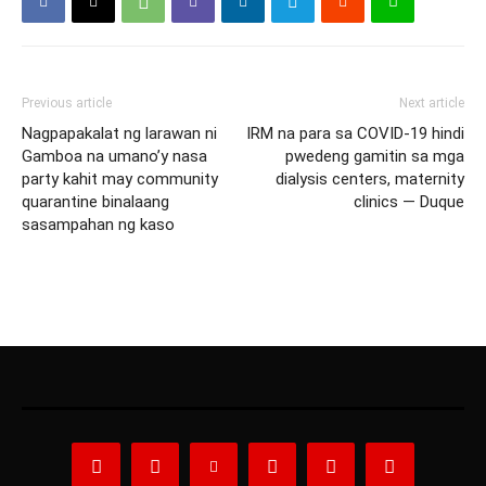
Previous article
Next article
Nagpapakalat ng larawan ni
IRM na para sa COVID-19 hindi
Gamboa na umano’y nasa
pwedeng gamitin sa mga
party kahit may community
dialysis centers, maternity
quarantine binalaang
clinics — Duque
sasampahan ng kaso