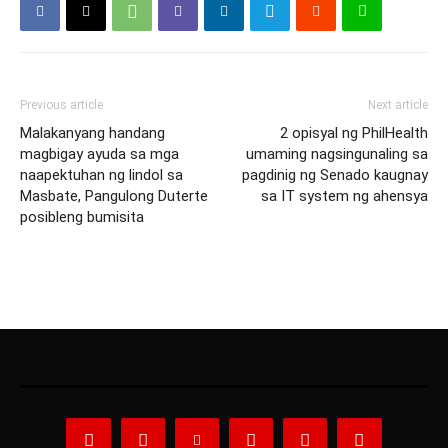
Previous article
Next article
Malakanyang handang
2 opisyal ng PhilHealth
magbigay ayuda sa mga
umaming nagsingunaling sa
naapektuhan ng lindol sa
pagdinig ng Senado kaugnay
Masbate, Pangulong Duterte
sa IT system ng ahensya
posibleng bumisita