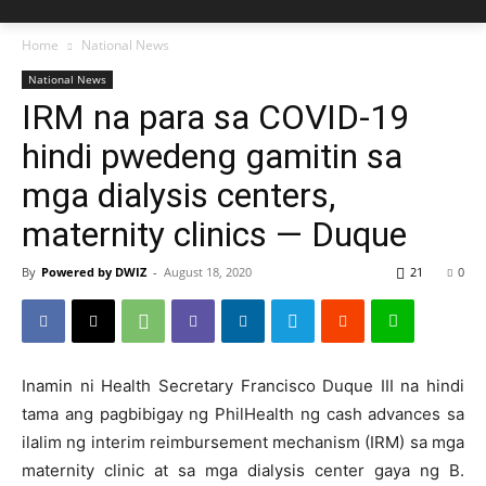
Home
National News
National News
IRM na para sa COVID-19
hindi pwedeng gamitin sa
mga dialysis centers,
maternity clinics — Duque
By
Powered by DWIZ
-
August 18, 2020
21
0
Inamin ni Health Secretary Francisco Duque III na hindi
tama ang pagbibigay ng PhilHealth ng cash advances sa
ilalim ng interim reimbursement mechanism (IRM) sa mga
maternity clinic at sa mga dialysis center gaya ng B.