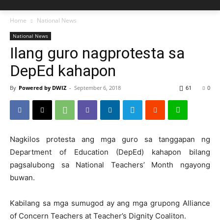
Home
National News
National News
Ilang guro nagprotesta sa
DepEd kahapon
By
Powered by DWIZ
-
September 6, 2018
61
0
Nagkilos protesta ang mga guro sa tanggapan ng
Department of Education (DepEd) kahapon bilang
pagsalubong sa National Teachers’ Month ngayong
buwan.
Kabilang sa mga sumugod ay ang mga grupong Alliance
of Concern Teachers at Teacher’s Dignity Coaliton.