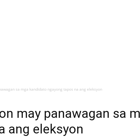
nawagan sa mga kandidato ngayong tapos na ang eleksyon
ion may panawagan sa m
a ang eleksyon