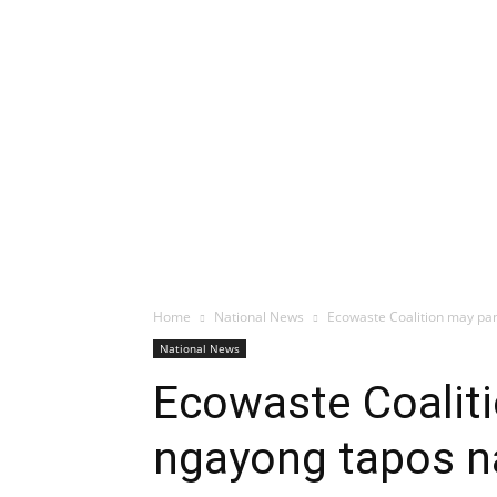
Home
National News
Ecowaste Coalition may pa
National News
Ecowaste Coalit
ngayong tapos n