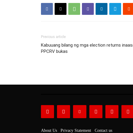
Previous article
Kabuuang bilang ng mga election returns ina
PPCRV bukas
About Us
Privacy Statement
Contact us